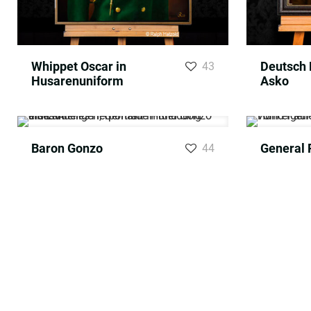
Whippet Oscar in
Deutsch 
43
Husarenuniform
Asko
Baron Gonzo
General 
44