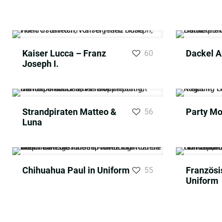
Kaiser Lucca – Franz
Dackel A
60
Joseph I.
Strandpiraten Matteo &
Party Mo
56
Luna
Chihuahua Paul in Uniform
Französi
55
Uniform