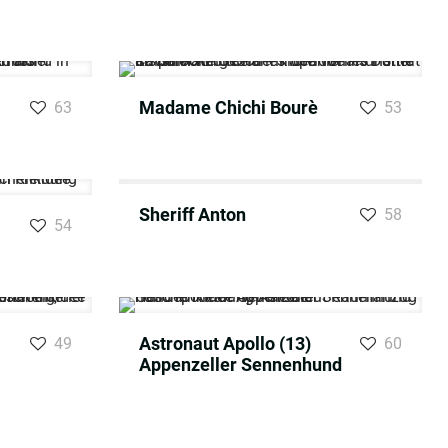
Madame Chichi Bourè
63
53
Sheriff Anton
58
54
Astronaut Apollo (13)
49
60
Appenzeller Sennenhund