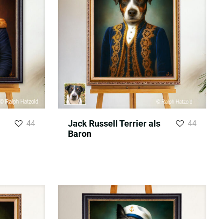
Jack Russell Terrier als
44
44
Baron