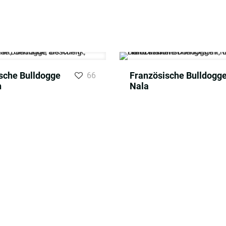
sche Bulldogge
Französische Bulldogg
66
n
Nala