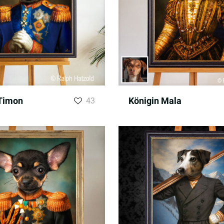
 Timon
Königin Mala
43