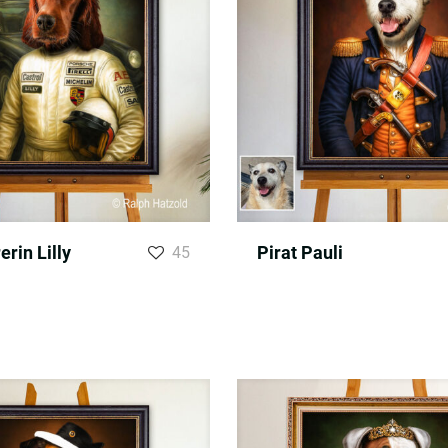
rin Lilly
Pirat Pauli
45