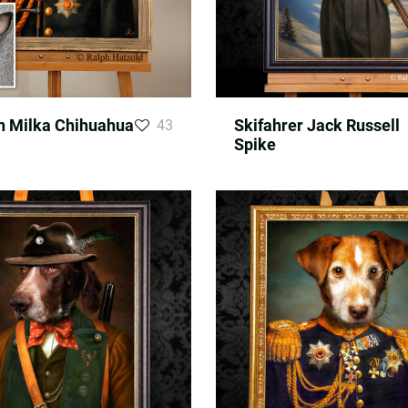
n Milka Chihuahua
Skifahrer Jack Russell
43
Spike