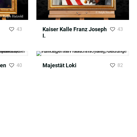
Kaiser Kalle Franz Joseph
43
43
I.
sen
Majestät Loki
40
82