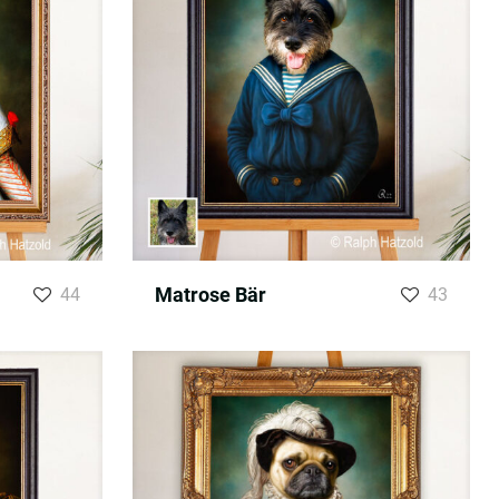
Matrose Bär
44
43