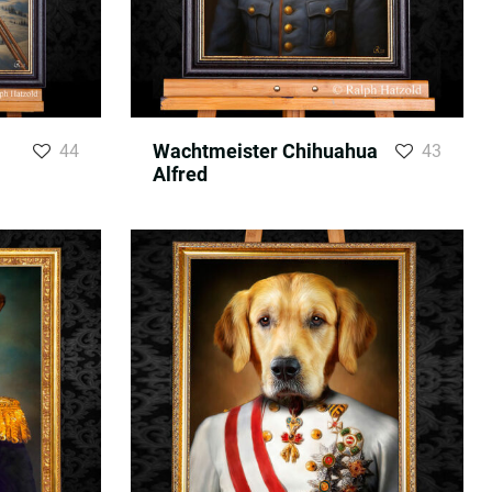
Wachtmeister Chihuahua
44
43
Alfred