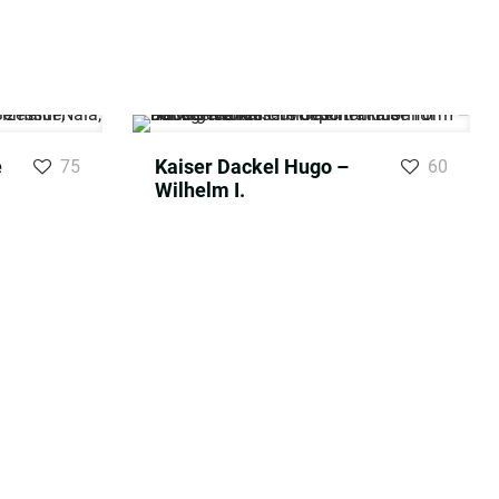
e
Kaiser Dackel Hugo –
75
60
Wilhelm I.