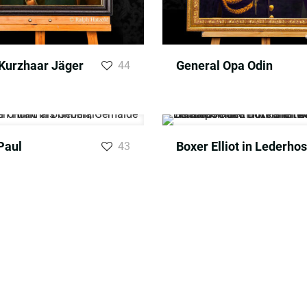
Kurzhaar Jäger
General Opa Odin
44
Paul
Boxer Elliot in Lederho
43