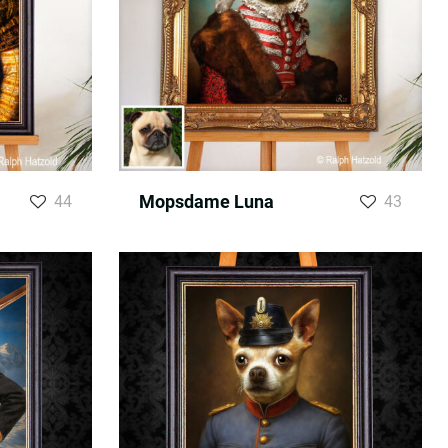
Mopsdame Luna
44
43