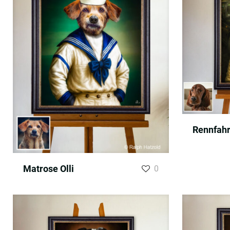
Rennfahre
Matrose Olli
0