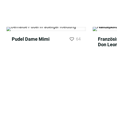
Pudel Dame Mimi
Französi
64
Don Leo