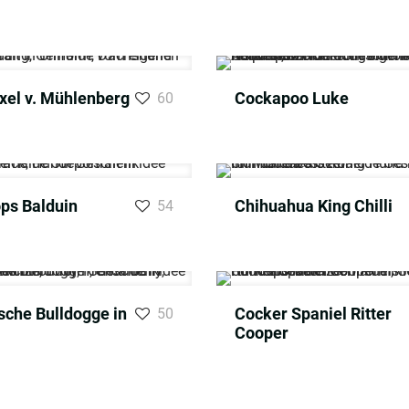
xel v. Mühlenberg
Cockapoo Luke
60
ps Balduin
Chihuahua King Chilli
54
sche Bulldogge in
Cocker Spaniel Ritter
50
Cooper