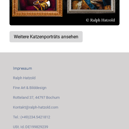
Weitere Katzenporträts ansehen
Impressum
Ralph Hatzold
Fine Art & Bilddesign
Rotteland 37, 44797 Bochum
Kontakt@ralph-hatzold.com
Tel.: (+49)234.5421812
USt. Id.:DE199829239