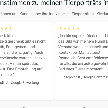
stimmen zu meinen Tierporträts in
innen und Kunden über ihre individuellen Tierporträts in Kleidu
★★★
★★★★★
perfekteres
„Ich bin super zufrieden und 
eitsgeschenk gibt es nicht.
das Bild von meinem Hund! 
ität, Engagement und
Versand war sehr schnell und
nis sind einzigartig. Auch
Kontakt per Mail äußerst
erwünsche wurden liebevoll
freundlich. Sehr empfehlensw
setzt – man spürt das
für alle, die ein außergewöhn
lut. Eine Empfehlung auf
Bild ihres Tieres möchten!“
r Linie!“
— Josephina K., Google-Bewertu
udia A., Google-Bewertung