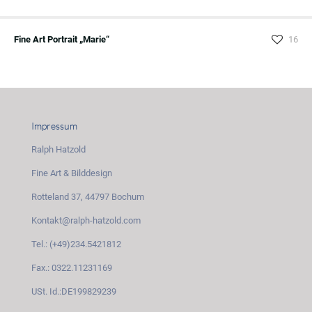
Fine Art Portrait „Marie“
16
Impressum
Ralph Hatzold
Fine Art & Bilddesign
Rotteland 37, 44797 Bochum
Kontakt@ralph-hatzold.com
Tel.: (+49)234.5421812
Fax.: 0322.11231169
USt. Id.:DE199829239