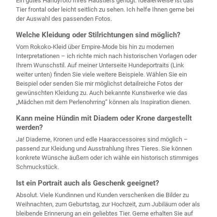
Ein gutes Handyfoto Ihres Haustiers genügt. Idealerweise ist das
Tier frontal oder leicht seitlich zu sehen. Ich helfe Ihnen gerne bei
der Auswahl des passenden Fotos.
Welche Kleidung oder Stilrichtungen sind möglich?
Vom Rokoko-Kleid über Empire-Mode bis hin zu modernen
Interpretationen – ich richte mich nach historischen Vorlagen oder
Ihrem Wunschstil. Auf meiner Unterseite Hundeportraits (Link
weiter unten) finden Sie viele weitere Beispiele. Wählen Sie ein
Beispiel oder senden Sie mir möglichst detailreiche Fotos der
gewünschten Kleidung zu. Auch bekannte Kunstwerke wie das
„Mädchen mit dem Perlenohrring“ können als Inspiration dienen.
Kann meine Hündin mit Diadem oder Krone dargestellt
werden?
Ja! Diademe, Kronen und edle Haaraccessoires sind möglich –
passend zur Kleidung und Ausstrahlung Ihres Tieres. Sie können
konkrete Wünsche äußern oder ich wähle ein historisch stimmiges
Schmuckstück.
Ist ein Portrait auch als Geschenk geeignet?
Absolut. Viele Kundinnen und Kunden verschenken die Bilder zu
Weihnachten, zum Geburtstag, zur Hochzeit, zum Jubiläum oder als
bleibende Erinnerung an ein geliebtes Tier. Gerne erhalten Sie auf