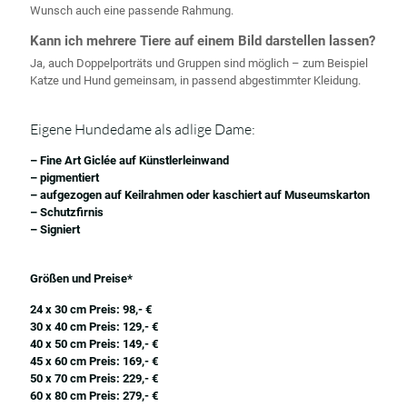
Wunsch auch eine passende Rahmung.
Kann ich mehrere Tiere auf einem Bild darstellen lassen?
Ja, auch Doppelporträts und Gruppen sind möglich – zum Beispiel
Katze und Hund gemeinsam, in passend abgestimmter Kleidung.
Eigene Hundedame als adlige Dame:
– Fine Art Giclée auf Künstlerleinwand
– pigmentiert
– aufgezogen auf Keilrahmen oder kaschiert auf Museumskarton
– Schutzfirnis
– Signiert
Größen und Preise*
24 x 30 cm Preis: 98,- €
30 x 40 cm Preis: 129,- €
40 x 50 cm Preis: 149,- €
45 x 60 cm Preis: 169,- €
50 x 70 cm Preis: 229,- €
60 x 80 cm Preis: 279,- €