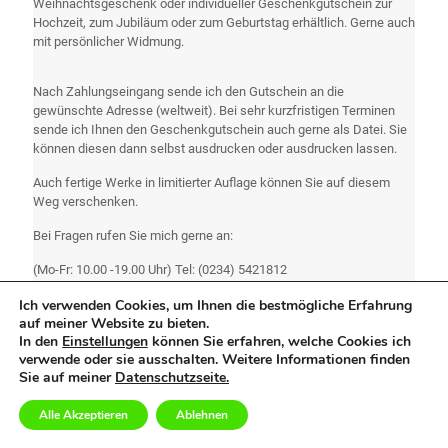
Weihnachtsgeschenk oder individueller Geschenkgutschein zur
Hochzeit, zum Jubiläum oder zum Geburtstag erhältlich. Gerne auch
mit persönlicher Widmung.
Nach Zahlungseingang sende ich den Gutschein an die
gewünschte Adresse (weltweit). Bei sehr kurzfristigen Terminen
sende ich Ihnen den Geschenkgutschein auch gerne als Datei. Sie
können diesen dann selbst ausdrucken oder ausdrucken lassen.
Auch fertige Werke in limitierter Auflage können Sie auf diesem
Weg verschenken.
Bei Fragen rufen Sie mich gerne an:
(Mo-Fr: 10.00 -19.00 Uhr) Tel:
(0234) 5421812
oder senden Sie mir eine unverbindliche Email:
Ich verwenden Cookies, um Ihnen die bestmögliche Erfahrung
auf meiner Website zu bieten.
In den
Einstellungen
können Sie erfahren, welche Cookies ich
EMail senden
verwende oder sie ausschalten. Weitere Informationen finden
Sie auf meiner
Datenschutzseite.
Anfragen sind selbstverständlich kostenlos und unverbindlich!
Alle Akzeptieren
Ablehnen