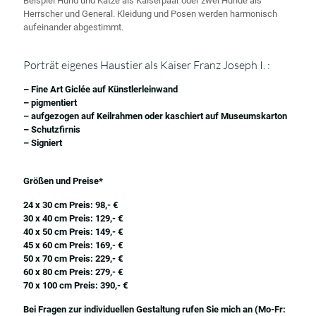
Beispiel Hund und Katze als Kaiserpaar oder zwei Hunde als
Herrscher und General. Kleidung und Posen werden harmonisch
aufeinander abgestimmt.
Porträt eigenes Haustier als Kaiser Franz Joseph I. :
– Fine Art Giclée auf Künstlerleinwand
– pigmentiert
– aufgezogen auf Keilrahmen oder kaschiert auf Museumskarton
– Schutzfirnis
– Signiert
Größen und Preise*
24 x 30 cm Preis: 98,- €
30 x 40 cm Preis: 129,- €
40 x 50 cm Preis: 149,- €
45 x 60 cm Preis: 169,- €
50 x 70 cm Preis: 229,- €
60 x 80 cm Preis: 279,- €
70 x 100 cm Preis: 390,- €
Bei Fragen zur individuellen Gestaltung rufen Sie mich an (Mo-Fr: