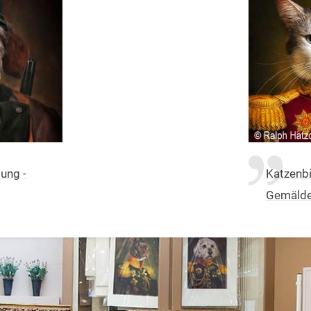
dung -
Katzenbi
Gemälde 