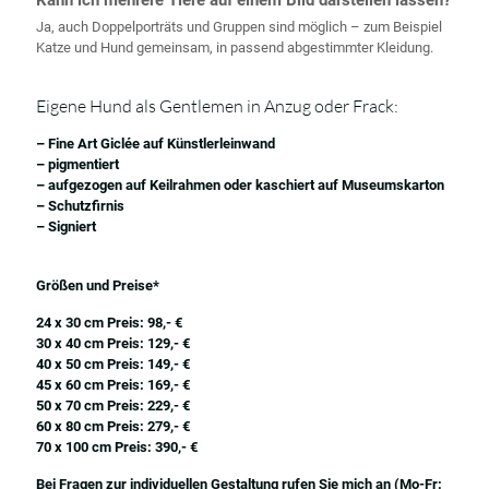
Kann ich mehrere Tiere auf einem Bild darstellen lassen?
Ja, auch Doppelporträts und Gruppen sind möglich – zum Beispiel
Katze und Hund gemeinsam, in passend abgestimmter Kleidung.
Eigene Hund als Gentlemen in Anzug oder Frack:
– Fine Art Giclée auf Künstlerleinwand
– pigmentiert
– aufgezogen auf Keilrahmen oder kaschiert auf Museumskarton
– Schutzfirnis
– Signiert
Größen und Preise*
24 x 30 cm Preis: 98,- €
30 x 40 cm Preis: 129,- €
40 x 50 cm Preis: 149,- €
45 x 60 cm Preis: 169,- €
50 x 70 cm Preis: 229,- €
60 x 80 cm Preis: 279,- €
70 x 100 cm Preis: 390,- €
Bei Fragen zur individuellen Gestaltung rufen Sie mich an (Mo-Fr: