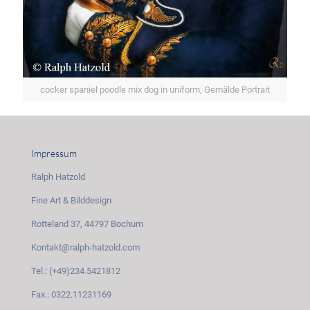
cocker spaniel poodle mix dog in uniform, Gemälde Portrait
Impressum
Ralph Hatzold
Fine Art & Bilddesign
Rotteland 37, 44797 Bochum
Kontakt@ralph-hatzold.com
Tel.: (+49)234.5421812
Fax.: 0322.11231169