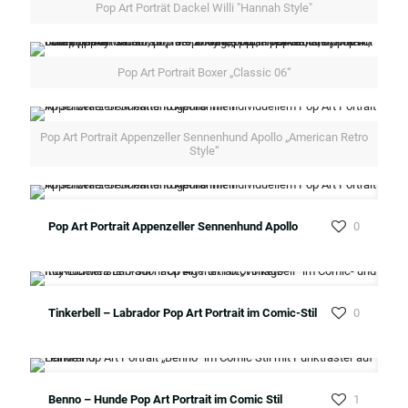
Pop Art Porträt Dackel Willi "Hannah Style"
Pop Art Portrait Boxer „Classic 06“
Pop Art Portrait Appenzeller Sennenhund Apollo „American Retro
Style“
Pop Art Portrait Appenzeller Sennenhund Apollo
0
Tinkerbell – Labrador Pop Art Portrait im Comic-Stil
0
Benno – Hunde Pop Art Portrait im Comic Stil
1