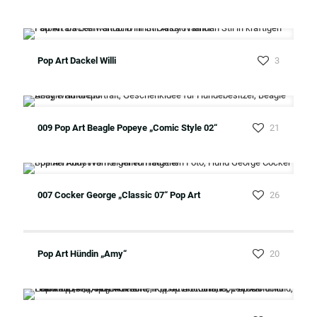
Pop Art Dackel Willi
3
009 Pop Art Beagle Popeye „Comic Style 02“
21
007 Cocker George „Classic 07“ Pop Art
26
Pop Art Hündin „Amy“
20