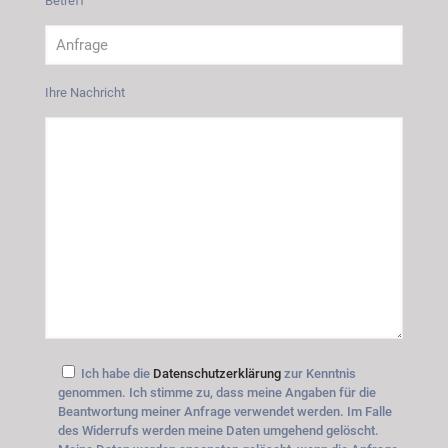
Betreff
Ihre Nachricht
Ich habe die
Datenschutzerklärung
zur Kenntnis
genommen. Ich stimme zu, dass meine Angaben für die
Beantwortung meiner Anfrage verwendet werden. Im Falle
des Widerrufs werden meine Daten umgehend gelöscht.