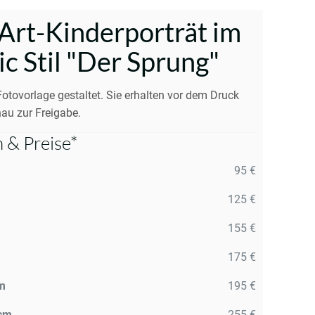
Art-Kinderporträt im
c Stil "Der Sprung"
Fotovorlage gestaltet. Sie erhalten vor dem Druck
au zur Freigabe.
 & Preise*
95 €
125 €
155 €
175 €
m
195 €
 cm
255 €