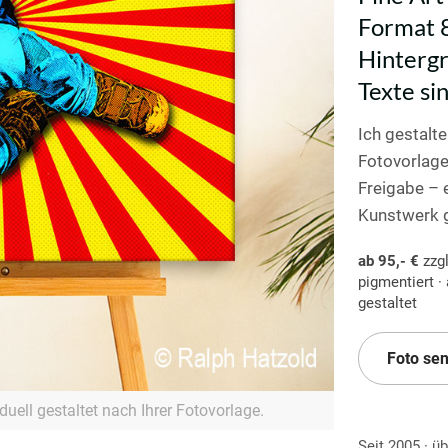
Format 8
Hintergr
Texte sin
Ich gestalte
Fotovorlage
Freigabe – e
Kunstwerk g
ab 95,- €
zzgl
pigmentiert ·
gestaltet
Foto se
duell gestaltet nach Ihrer Fotovorlage.
Seit 2005 · ü