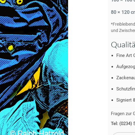
80 × 120 c
*Freibleiben
und Zwische
Qualit
Fine Art 
Aufgezog
Zackenau
Schutzfir
Signiert 
Fragen zur G
Tel:
(0234) 