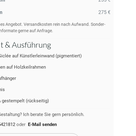
m
275 €
des Angebot. Versandkosten rein nach Aufwand. Sonder-
nformate gerne auf Anfrage.
ät & Ausführung
Giclée auf Künstlerleinwand (pigmentiert)
en auf Holzkeilrahmen
fhänger
nis
& gestempelt (rückseitig)
estaltung? Ich berate Sie gern persönlich.
5421812
oder
E-Mail senden