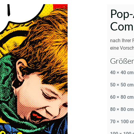
Pop-
Comi
nach Ihrer 
eine Vorsch
Größen
40 × 40 cm
50 × 50 cm
60 × 80 cm
80 × 80 cm
70 × 100 c
100 × 100