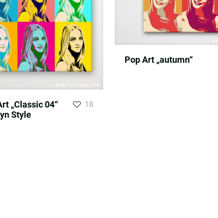
Pop Art „autumn“
rt „Classic 04“
18
yn Style