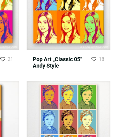
Pop Art „Classic 05“
21
18
Andy Style