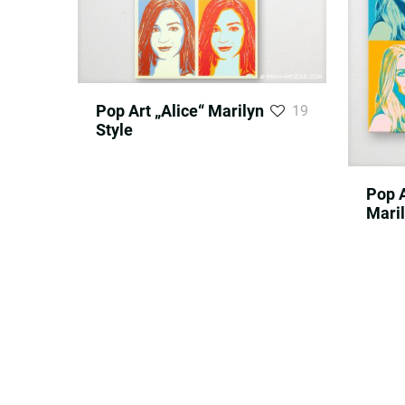
Pop Art „Alice“ Marilyn
19
Style
Pop A
Maril