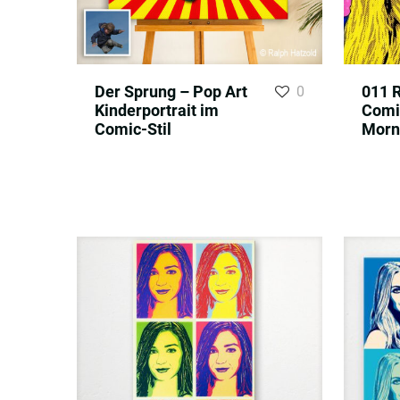
Der Sprung – Pop Art
011 R
0
Kinderportrait im
Comic
Comic-Stil
Morn