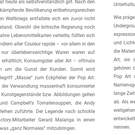
t heute als selbstverständlich gilt. Nach den
Unterhaltu
t kämpfende Bevölkerung entbehrungsreichen
Wie prägen
n Weltkriegs entfaltete sich ein zuvor nicht
Undergrou
lstand. Obwohl die britische Regierung noch
expression
ahre Lebensmittelkarten verteilte, füllten sich
und Licht
dlern aller Couleur rapide – vor allem in den
die Mater
 nur überlebenswichtige Waren waren auf
Art; sie
erhältlich; Konsumgüter aller Art – oftmals
gehören d
en um die Gunst der Kunden. Somit wird
Pop Art 
Begriff „Masse“ zum Eckpfeiler der Pop Art.
Namensge
 die Verwandlung massenhaft konsumierter
lange Zeit
re Kunstgegenstände bzw. Abbildungen gelten
ab. Als we
 und Campbell’s Tomatensuppen, die Andy
weitgeh
eihen zuführte. Der Legende nach schickte
entwicke
ctory-Mitarbeiter Gerard Malanga in einen
nennen.
was „ganz Normales“ mitzubringen.