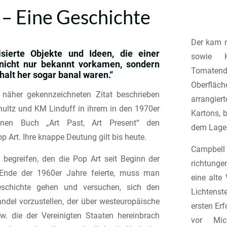
 – Eine Geschichte
Der kam m
isierte Objekte und Ideen, die einer
sowie K
nicht nur bekannt vorkamen, sondern
Tomatendo
halt her sogar banal waren.“
Oberfläc
 näher gekennzeichneten Zitat beschrieben
arrangier
chultz und KM Linduff in ihrem in den 1970er
Kartons, b
enen Buch „Art Past, Art Present“ den
dem Lager
 Art. Ihre knappe Deutung gilt bis heute.
Campbell
begreifen, den die Pop Art seit Beginn der
richtunge
Ende der 1960er Jahre feierte, muss man
eine alte
eschichte gehen und versuchen, sich den
Lichtenst
del vorzustellen, der über westeuropäische
ersten Er
w. die der Vereinigten Staaten hereinbrach
vor Mic