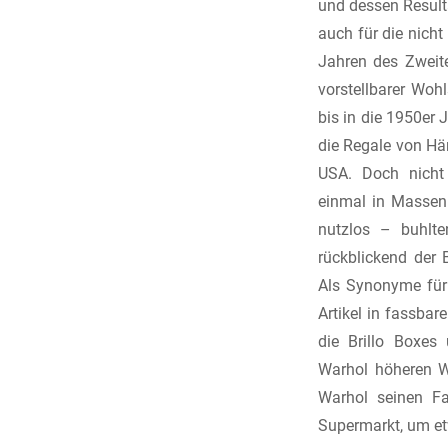
und dessen Resulta
auch für die nich
Jahren des Zweite
vorstellbarer Woh
bis in die 1950er J
die Regale von Hän
USA. Doch nicht
einmal in Massen 
nutzlos – buhlt
rückblickend der 
Als Synonyme für
Artikel in fassba
die Brillo Boxes
Warhol höheren W
Warhol seinen Fa
Supermarkt, um et