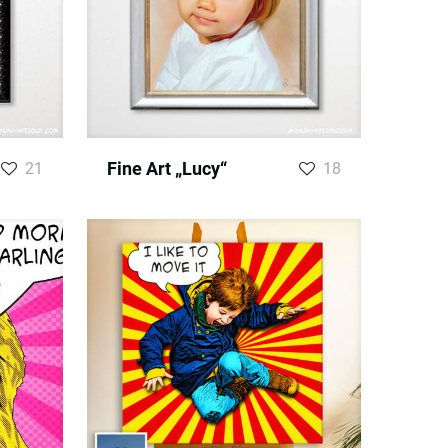
Fine Art „Lucy“
21
18