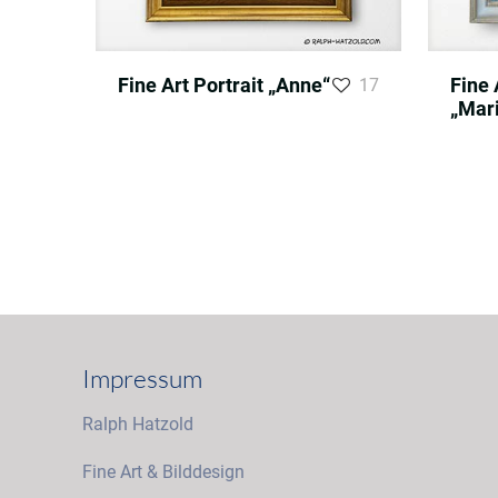
Fine Art Portrait „Anne“
Fine 
17
„Mar
Impressum
Ralph Hatzold
Fine Art & Bilddesign