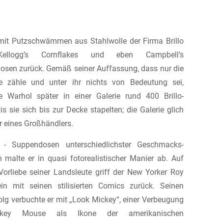
it Putzschwämmen aus Stahlwolle der Firma Brillo
ellogg’s Cornflakes und eben Campbell’s
sen zurück. Gemäß seiner Auffassung, dass nur die
he zähle und unter ihr nichts von Bedeutung sei,
te Warhol später in einer Galerie rund 400 Brillo-
is sie sich bis zur Decke stapelten; die Galerie glich
 eines Großhändlers.
 - Suppendosen unterschiedlichster Geschmacks-
n malte er in quasi fotorealistischer Manier ab. Auf
 Vorliebe seiner Landsleute griff der New Yorker Roy
ein mit seinen stilisierten Comics zurück. Seinen
folg verbuchte er mit „Look Mickey“, einer Verbeugung
key Mouse als Ikone der amerikanischen