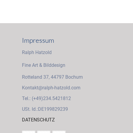
Impressum
Ralph Hatzold
Fine Art & Bilddesign
Rotteland 37, 44797 Bochum
Kontakt@ralph-hatzold.com
Tel.: (+49)234.5421812
USt. Id.:DE199829239
DATENSCHUTZ