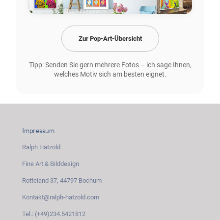
Zur Pop-Art-Übersicht
Tipp: Senden Sie gern mehrere Fotos – ich sage Ihnen,
welches Motiv sich am besten eignet.
Impressum
Ralph Hatzold
Fine Art & Bilddesign
Rotteland 37, 44797 Bochum
Kontakt@ralph-hatzold.com
Tel.: (+49)234.5421812