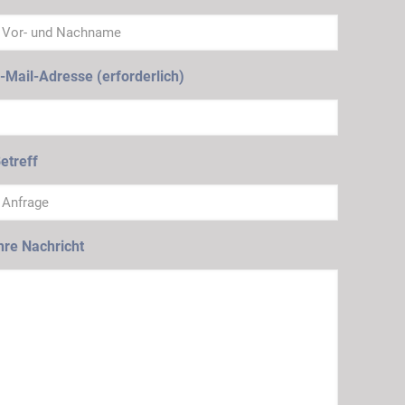
-Mail-Adresse (erforderlich)
etreff
hre Nachricht