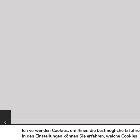
Ich verwenden Cookies, um Ihnen die bestmögliche Erfahru
© 2026 Betheme by
Muffin group
| All Rights Reser
In den
Einstellungen
können Sie erfahren, welche Cookies i