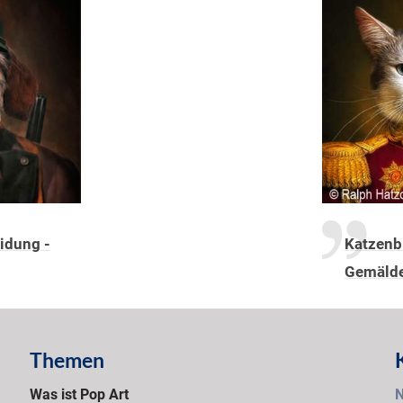
eidung -
Katzenbi
Gemälde 
Themen
Was ist Pop Art
N