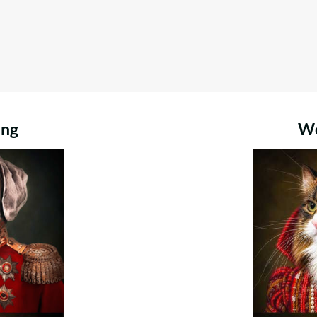
ung
We