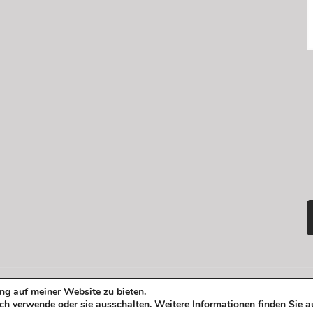
ng auf meiner Website zu bieten.
ved | Powered by
WordPress
ch verwende oder sie ausschalten. Weitere Informationen finden Sie a