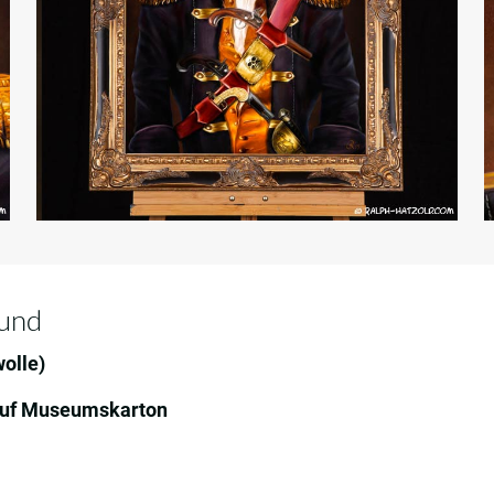
Hund
olle)
 auf Museumskarton