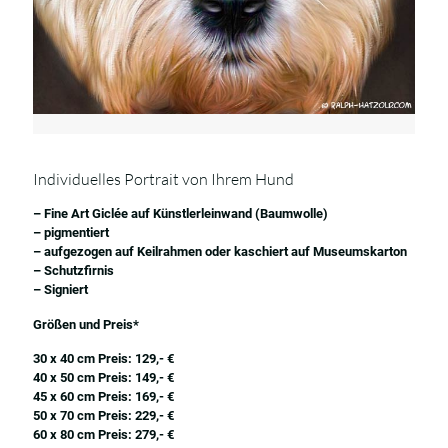
Individuelles Portrait von Ihrem Hund
– Fine Art Giclée auf Künstlerleinwand (Baumwolle)
– pigmentiert
– aufgezogen auf Keilrahmen oder kaschiert auf Museumskarton
– Schutzfirnis
– Signiert
Größen und Preis*
30 x 40 cm Preis: 129,- €
40 x 50 cm Preis: 149,- €
45 x 60 cm Preis: 169,- €
50 x 70 cm Preis: 229,- €
60 x 80 cm Preis: 279,- €