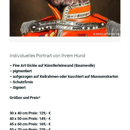
Individuelles Portrait von Ihrem Hund
– Fine Art Giclée auf Künstlerleinwand (Baumwolle)
– pigmentiert
– aufgezogen auf Keilrahmen oder kaschiert auf Museumskarton
– Schutzfirnis
– Signiert
Größen und Preis*
30 x 40 cm Preis: 129,- €
40 x 50 cm Preis: 149,- €
45 x 60 cm Preis: 169,- €
50 x 70 cm Preis: 229,- €