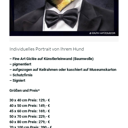
Individuelles Portrait von Ihrem Hund
– Fine Art Giclée auf Künstlerleinwand (Baumwolle)
– pigmentiert
– aufgezogen auf Keilrahmen oder kaschiert auf Museumskarton
– Schutzfirnis
– Signiert
Größen und Preis*
30 x 40 cm Preis: 129,- €
40 x 50 cm Preis: 149,- €
45 x 60 cm Preis: 169,- €
50 x 70 cm Preis: 229,- €
60 x 80 cm Preis: 279,- €
70 x 100 cm Preis: 390,- €