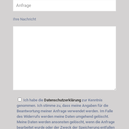
Ihre Nachricht
Ich habe die
Datenschutzerklärung
zur Kenntnis
genommen. Ich stimme zu, dass meine Angaben für die
Beantwortung meiner Anfrage verwendet werden. Im Falle
des Widerrufs werden meine Daten umgehend gelöscht.
Meine Daten werden ansonsten gelöscht, wenn die Anfrage
bearbeitet wurde oder der Zweck der Speicherung entfallen