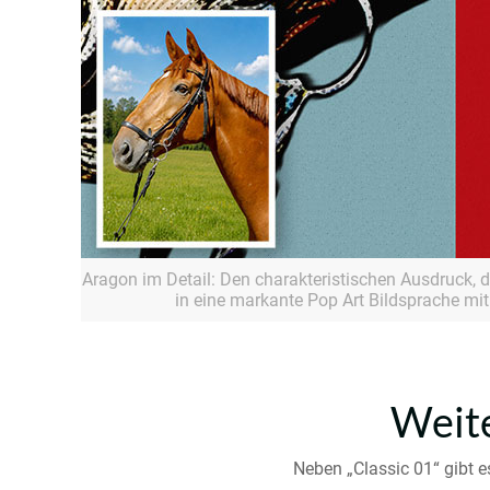
Aragon im Detail: Den charakteristischen Ausdruck,
in eine markante Pop Art Bildsprache mit
Weite
Neben „Classic 01“ gibt e