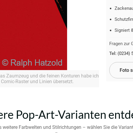
Zackenau
Schutzfir
Signiert 
Fragen zur G
Tel:
(0234) 
Foto 
 das Zaumzeug und die feinen Konturen habe ich
 Comic-Raster und Linien übersetzt.
re Pop-Art-Varianten ent
s weitere Farbwelten und Stilrichtungen – wählen Sie die Varian