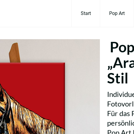
Start
Pop Art
Pop
„Ar
Stil
Individu
Fotovorl
Für das 
persönli
Pop Art 