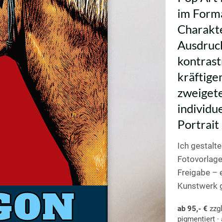
im Forma
Charakte
Ausdruck
kontrast
kräftige
zweigete
individu
Portrait
Ich gestalte
Fotovorlage
Freigabe – e
Kunstwerk g
ab 95,- €
zzgl
pigmentiert ·