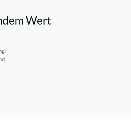
endem Wert
ng:
rt.
.