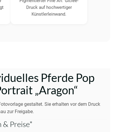
r
Pigmentierter Fine Art Giclée-
gt
Druck auf hochwertiger
Künstlerleinwand.
viduelles Pferde Pop
Portrait „Aragon“
Fotovorlage gestaltet. Sie erhalten vor dem Druck
au zur Freigabe.
 & Preise*