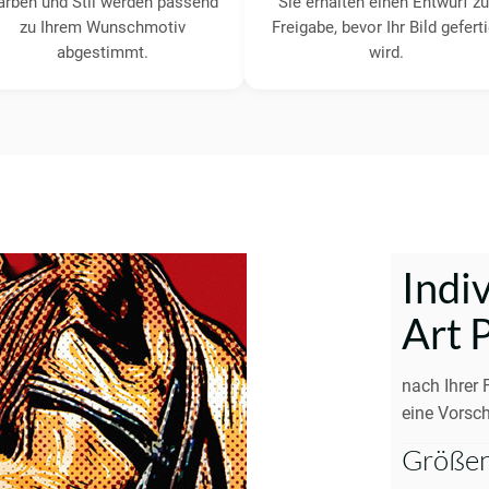
arben und Stil werden passend
Sie erhalten einen Entwurf zu
zu Ihrem Wunschmotiv
Freigabe, bevor Ihr Bild geferti
abgestimmt.
wird.
Indi
Art 
nach Ihrer 
eine Vorsch
Größen