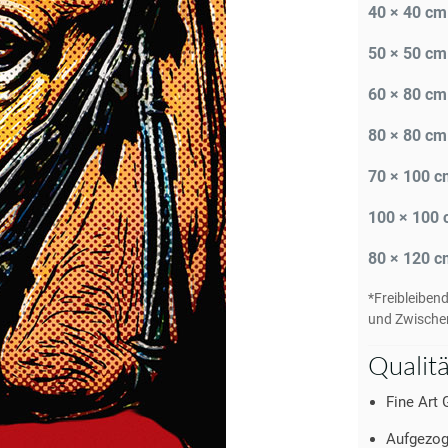
40 × 40 cm
50 × 50 cm
60 × 80 cm
80 × 80 cm
70 × 100 c
100 × 100
80 × 120 c
*Freibleiben
und Zwische
Qualit
Fine Art 
Aufgezog