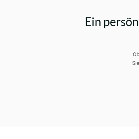
Ein persö
Ob
Si