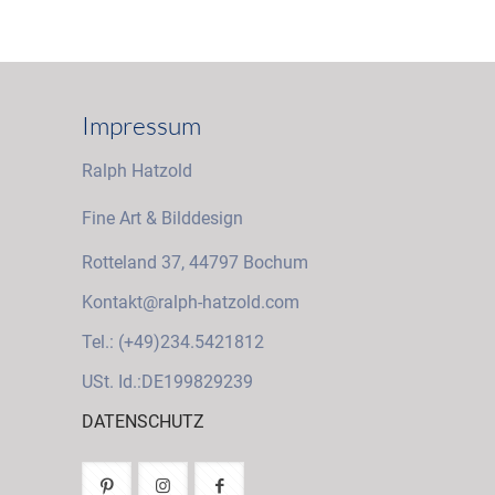
Impressum
Ralph Hatzold
Fine Art & Bilddesign
Rotteland 37, 44797 Bochum
Kontakt@ralph-hatzold.com
Tel.: (+49)234.5421812
USt. Id.:DE199829239
DATENSCHUTZ