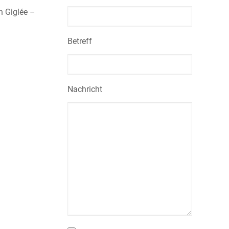
n Giglée –
Betreff
Nachricht