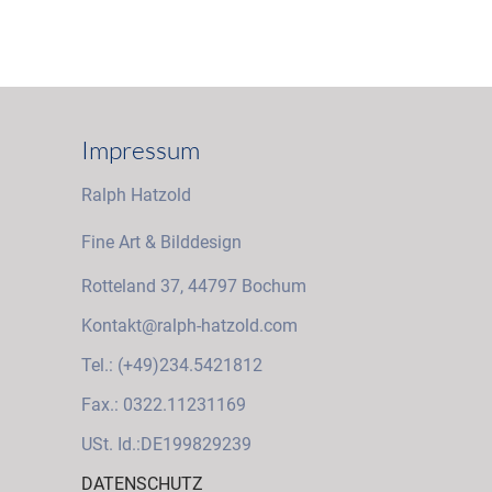
Impressum
Ralph Hatzold
Fine Art & Bilddesign
Rotteland 37, 44797 Bochum
Kontakt@ralph-hatzold.com
Tel.: (+49)234.5421812
Fax.: 0322.11231169
USt. Id.:DE199829239
DATENSCHUTZ