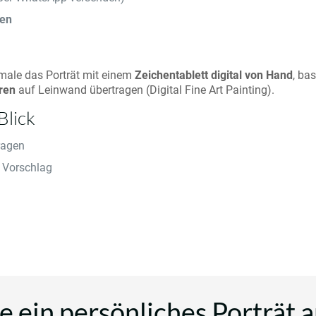
ien
 male das Porträt mit einem
Zeichentablett digital von Hand
, ba
ren
auf Leinwand übertragen (Digital Fine Art Painting).
Blick
ragen
 Vorschlag
e
e ein persönliches Porträt 