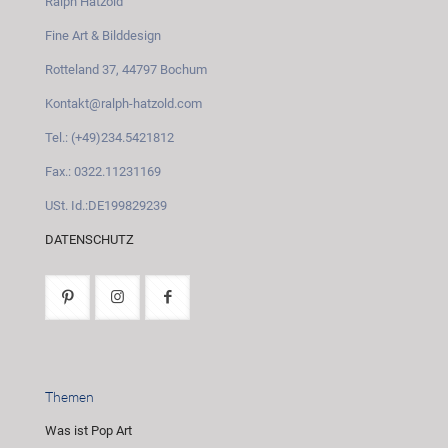
Ralph Hatzold
Fine Art & Bilddesign
Rotteland 37, 44797 Bochum
Kontakt@ralph-hatzold.com
Tel.: (+49)234.5421812
Fax.: 0322.11231169
USt. Id.:DE199829239
DATENSCHUTZ
Themen
Was ist Pop Art