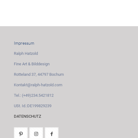
Impressum
Ralph Hatzold
Fine Art & Bilddesign
Rotteland 37, 44797 Bochum
Kontakt@ralph-hatzold.com
Tel.: (+49)234.5421812
USt. Id.:DE199829239
DATENSCHUTZ