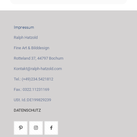
Impressum
Ralph Hatzold
Fine Art & Bilddesign
Rotteland 37, 44797 Bochum
Kontakt@ralph-hatzold.com
Tel.: (+49)234.5421812
Fax.: 0322.11231169
USt. Id.:DE199829239
DATENSCHUTZ