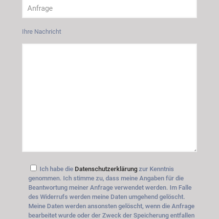
Ihre Nachricht
Ich habe die
Datenschutzerklärung
zur Kenntnis
genommen. Ich stimme zu, dass meine Angaben für die
Beantwortung meiner Anfrage verwendet werden. Im Falle
des Widerrufs werden meine Daten umgehend gelöscht.
Meine Daten werden ansonsten gelöscht, wenn die Anfrage
bearbeitet wurde oder der Zweck der Speicherung entfallen