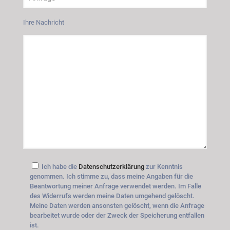
Ihre Nachricht
Ich habe die
Datenschutzerklärung
zur Kenntnis
genommen. Ich stimme zu, dass meine Angaben für die
Beantwortung meiner Anfrage verwendet werden. Im Falle
des Widerrufs werden meine Daten umgehend gelöscht.
Meine Daten werden ansonsten gelöscht, wenn die Anfrage
bearbeitet wurde oder der Zweck der Speicherung entfallen
ist.