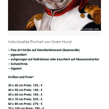
Individuelles Portrait von Ihrem Hund
– Fine Art Giclée auf Künstlerleinwand (Baumwolle)
– pigmentiert
– aufgezogen auf Keilrahmen oder kaschiert auf Museumskarton
– Schutzfirnis
– Signiert
Größen und Preis*
30 x 40 cm Preis: 129,- €
40 x 50 cm Preis: 149,- €
45 x 60 cm Preis: 169,- €
50 x 70 cm Preis: 229,- €
60 x 80 cm Preis: 279,- €
70 x 100 cm Preis: 390,- €