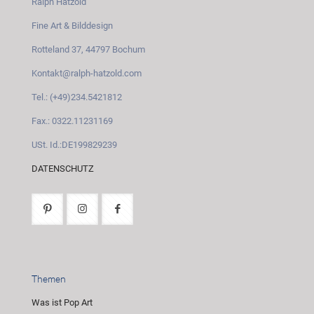
Ralph Hatzold
Fine Art & Bilddesign
Rotteland 37, 44797 Bochum
Kontakt@ralph-hatzold.com
Tel.: (+49)234.5421812
Fax.: 0322.11231169
USt. Id.:DE199829239
DATENSCHUTZ
Themen
Was ist Pop Art